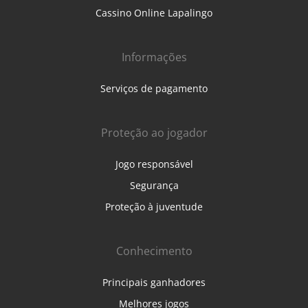
Cassino Online Lapalingo
Informações
Serviços de pagamento
Proteção ao jogador
Jogo responsável
Segurança
Proteção à juventude
Conhecimento
Principais ganhadores
Melhores jogos