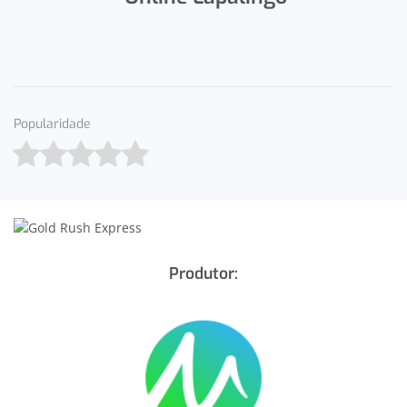
Popularidade
Produtor: