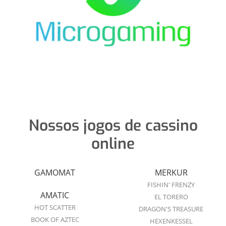
Nossos jogos de cassino
online
GAMOMAT
MERKUR
FISHIN' FRENZY
AMATIC
EL TORERO
HOT SCATTER
DRAGON'S TREASURE
BOOK OF AZTEC
HEXENKESSEL