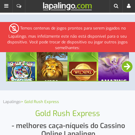
Temos centenas de jogos prontos para serem jogados no
Lapalingo, mas infelizmente este não está disponível para o seu
dispositivo. Você pode trocar de dispositivo ou jogar outros jogos
semelhantes:
Lapalingo
Gold Rush Express
Gold Rush Express
- melhores caça-níqueis do Cassino
Online Lapalingo