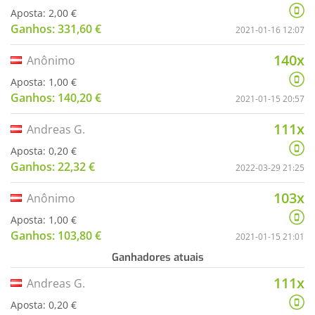
Aposta: 2,00 €
Ganhos: 331,60 €
2021-01-16 12:07
140x
Anônimo
Aposta: 1,00 €
Ganhos: 140,20 €
2021-01-15 20:57
111x
Andreas G.
Aposta: 0,20 €
Ganhos: 22,32 €
2022-03-29 21:25
103x
Anônimo
Aposta: 1,00 €
Ganhos: 103,80 €
2021-01-15 21:01
Ganhadores atuais
111x
Andreas G.
Aposta: 0,20 €