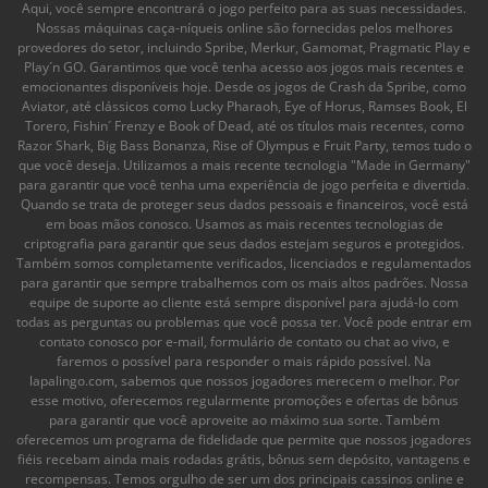
Aqui, você sempre encontrará o jogo perfeito para as suas necessidades.
Nossas máquinas caça-níqueis online são fornecidas pelos melhores
provedores do setor, incluindo Spribe, Merkur, Gamomat, Pragmatic Play e
Play´n GO. Garantimos que você tenha acesso aos jogos mais recentes e
emocionantes disponíveis hoje. Desde os jogos de Crash da Spribe, como
Aviator, até clássicos como Lucky Pharaoh, Eye of Horus, Ramses Book, El
Torero, Fishin´ Frenzy e Book of Dead, até os títulos mais recentes, como
Razor Shark, Big Bass Bonanza, Rise of Olympus e Fruit Party, temos tudo o
que você deseja. Utilizamos a mais recente tecnologia "Made in Germany"
para garantir que você tenha uma experiência de jogo perfeita e divertida.
Quando se trata de proteger seus dados pessoais e financeiros, você está
em boas mãos conosco. Usamos as mais recentes tecnologias de
criptografia para garantir que seus dados estejam seguros e protegidos.
Também somos completamente verificados, licenciados e regulamentados
para garantir que sempre trabalhemos com os mais altos padrões. Nossa
equipe de suporte ao cliente está sempre disponível para ajudá-lo com
todas as perguntas ou problemas que você possa ter. Você pode entrar em
contato conosco por e-mail, formulário de contato ou chat ao vivo, e
faremos o possível para responder o mais rápido possível. Na
lapalingo.com, sabemos que nossos jogadores merecem o melhor. Por
esse motivo, oferecemos regularmente promoções e ofertas de bônus
para garantir que você aproveite ao máximo sua sorte. Também
oferecemos um programa de fidelidade que permite que nossos jogadores
fiéis recebam ainda mais rodadas grátis, bônus sem depósito, vantagens e
recompensas. Temos orgulho de ser um dos principais cassinos online e