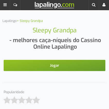
Lapalingo
Sleepy Grandpa
Sleepy Grandpa
- melhores caça-níqueis do Cassino
Online Lapalingo
Jogar
Popularidade