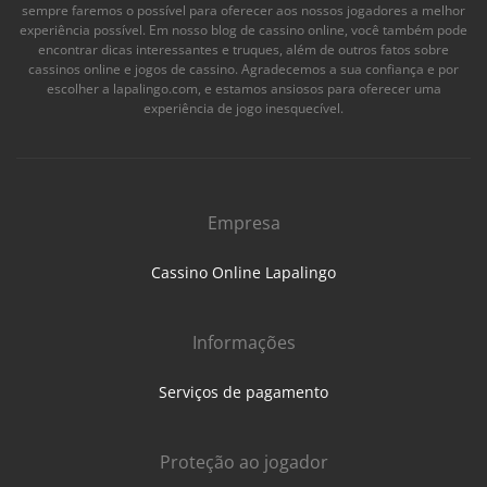
sempre faremos o possível para oferecer aos nossos jogadores a melhor
experiência possível. Em nosso blog de cassino online, você também pode
encontrar dicas interessantes e truques, além de outros fatos sobre
cassinos online e jogos de cassino. Agradecemos a sua confiança e por
escolher a lapalingo.com, e estamos ansiosos para oferecer uma
experiência de jogo inesquecível.
Empresa
Cassino Online Lapalingo
Informações
Serviços de pagamento
Proteção ao jogador