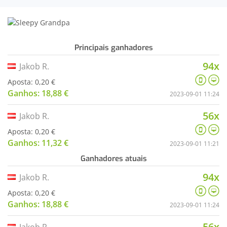
Principais ganhadores
94x
Jakob R.
Aposta: 0,20 €
Ganhos: 18,88 €
2023-09-01 11:24
56x
Jakob R.
Aposta: 0,20 €
Ganhos: 11,32 €
2023-09-01 11:21
Ganhadores atuais
94x
Jakob R.
Aposta: 0,20 €
Ganhos: 18,88 €
2023-09-01 11:24
56x
Jakob R.