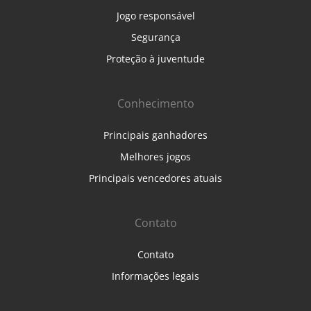
Jogo responsável
Segurança
Proteção à juventude
Conhecimento
Principais ganhadores
Melhores jogos
Principais vencedores atuais
Contato
Contato
Informações legais