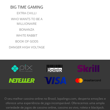
BIG TIME GAMING
EXTRA CHILLI
WHO WANTS TO BE A
MILLIONAIRE
BONANZA
WHITE RABBIT
BOOK OF GODS
DANGER HIGH VOLTAGE
O seu melhor cassino online no Brasil, lapalingo.com, desperta emoções e
oferece uma experiência de jogo incomparável. Oferecemos uma ampla
variedade de jogos de cassino online, cassino ao vivo, roleta e blackjack.