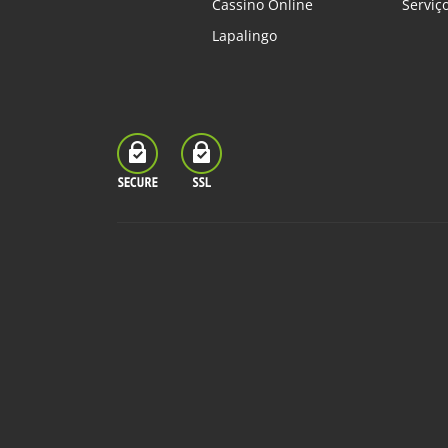
Cassino Online
Serviç
Lapalingo