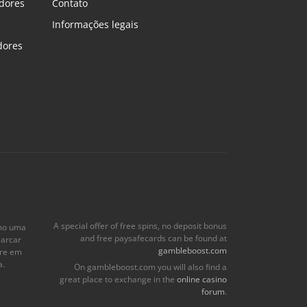
adores
Contato
Informações legais
dores
A special offer of free spins, no deposit bonus
omo uma
and free paysafecards can be found at
 arcar
gambleboost.com
tre em
a.
On gambleboost.com you will also find a
great place to exchange in the
online casino
forum
.