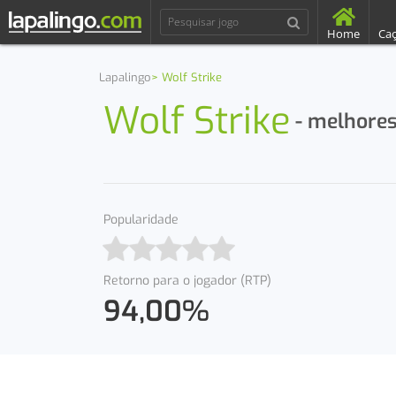
Home
Caç
Lapalingo
Wolf Strike
Wolf Strike
- melhores
Popularidade
Retorno para o jogador (RTP)
94,00
%