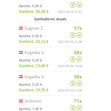
Aposta: 0,60 €
Ganhos: 50,28 €
2022-04-29 21:37
Ganhadores atuais
57x
Dagmar Z.
Aposta: 0,40 €
Ganhos: 23,12 €
2022-05-25 21:28
68x
Angelika G.
Aposta: 0,20 €
Ganhos: 13,60 €
2022-05-20 13:06
98x
Angelika G.
Aposta: 0,20 €
Ganhos: 19,76 €
2022-05-20 12:56
71x
Anônimo
Aposta: 1,40 €