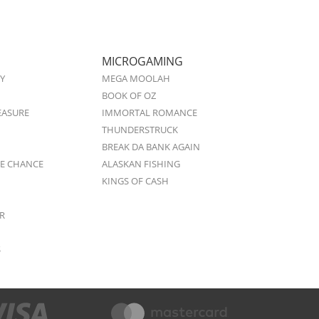
MICROGAMING
ZY
MEGA MOOLAH
BOOK OF OZ
EASURE
IMMORTAL ROMANCE
THUNDERSTRUCK
BREAK DA BANK AGAIN
LE CHANCE
ALASKAN FISHING
KINGS OF CASH
R
S