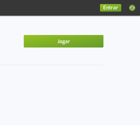
Entrar
Jogar