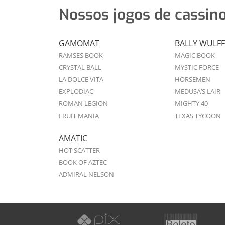
Nossos jogos de cassino
GAMOMAT
BALLY WULFF
RAMSES BOOK
MAGIC BOOK
CRYSTAL BALL
MYSTIC FORCE
LA DOLCE VITA
HORSEMEN
EXPLODIAC
MEDUSA’S LAIR
ROMAN LEGION
MIGHTY 40
FRUIT MANIA
TEXAS TYCOON
AMATIC
HOT SCATTER
BOOK OF AZTEC
ADMIRAL NELSON