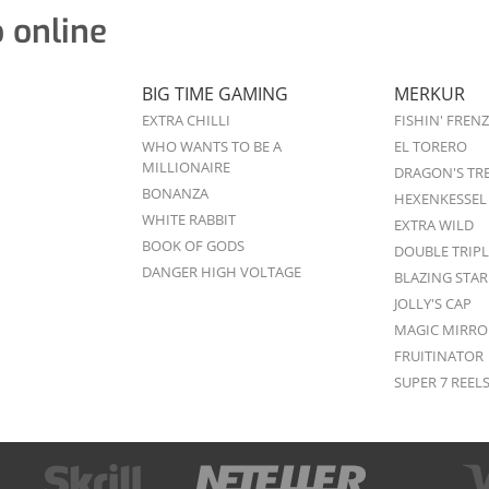
 online
BIG TIME GAMING
MERKUR
EXTRA CHILLI
FISHIN' FREN
WHO WANTS TO BE A
EL TORERO
MILLIONAIRE
DRAGON'S TR
BONANZA
HEXENKESSEL
WHITE RABBIT
EXTRA WILD
BOOK OF GODS
DOUBLE TRIP
DANGER HIGH VOLTAGE
BLAZING STAR
JOLLY'S CAP
MAGIC MIRRO
FRUITINATOR
SUPER 7 REEL