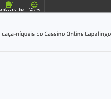
a-níqueis online
AO vivo
 caça-níqueis do Cassino Online Lapalingo