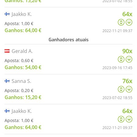
Ganhos: 15,20 €
2023-07-02 18:55
64x
Jaakko K.
Aposta: 1,00 €
Ganhos: 64,00 €
2022-11-21 09:37
Ganhadores atuais
90x
Gerald A.
Aposta: 0,60 €
Ganhos: 54,00 €
2023-09-16 17:45
76x
Sanna S.
Aposta: 0,20 €
Ganhos: 15,20 €
2023-07-02 18:55
64x
Jaakko K.
Aposta: 1,00 €
Ganhos: 64,00 €
2022-11-21 09:37