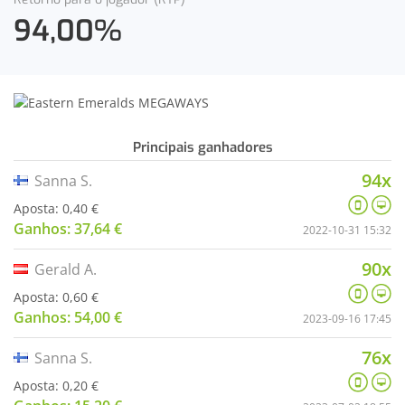
94,00
%
Principais ganhadores
94x
Sanna S.
Aposta: 0,40 €
Ganhos: 37,64 €
2022-10-31 15:32
90x
Gerald A.
Aposta: 0,60 €
Ganhos: 54,00 €
2023-09-16 17:45
76x
Sanna S.
Aposta: 0,20 €