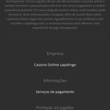
recompensas. Temos orgulho de ser um dos principais cassinos online e
sempre faremos o possível para oferecer aos nossos jogadores a melhor
experiência possível. Em nosso blog de cassino online, você também pode
encontrar dicas interessantes e truques, além de outros fatos sobre
cassinos online e jogos de cassino. Agradecemos a sua confiança e por
escolher a lapalingo.com, e estamos ansiosos para oferecer uma
experiência de jogo inesquecível.
Empresa
Cassino Online Lapalingo
Informações
Serviços de pagamento
Proteção ao jogador