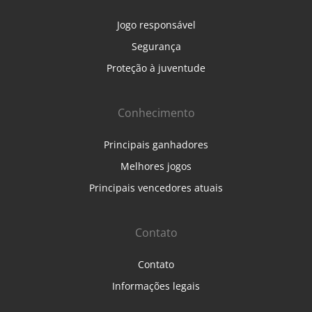
Jogo responsável
Segurança
Proteção à juventude
Conhecimento
Principais ganhadores
Melhores jogos
Principais vencedores atuais
Contato
Contato
Informações legais