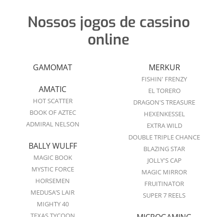
Nossos jogos de cassino
online
GAMOMAT
MERKUR
FISHIN' FRENZY
AMATIC
EL TORERO
HOT SCATTER
DRAGON'S TREASURE
BOOK OF AZTEC
HEXENKESSEL
ADMIRAL NELSON
EXTRA WILD
DOUBLE TRIPLE CHANCE
BALLY WULFF
BLAZING STAR
MAGIC BOOK
JOLLY'S CAP
MYSTIC FORCE
MAGIC MIRROR
HORSEMEN
FRUITINATOR
MEDUSA’S LAIR
SUPER 7 REELS
MIGHTY 40
TEXAS TYCOON