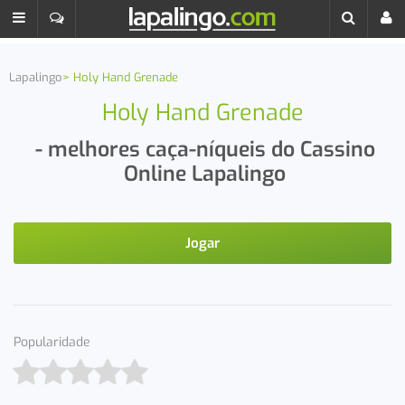
Lapalingo
Holy Hand Grenade
Holy Hand Grenade
- melhores caça-níqueis do Cassino
Online Lapalingo
Jogar
Popularidade