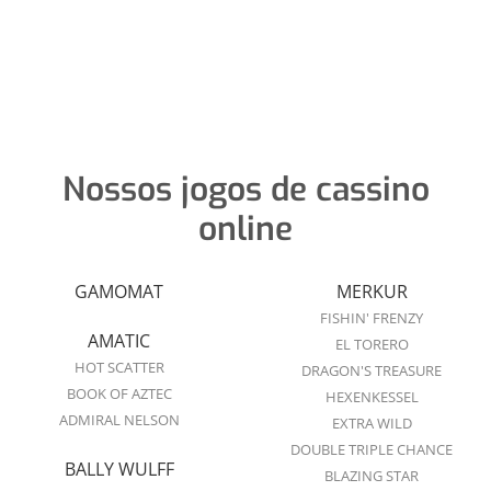
Nossos jogos de cassino
online
GAMOMAT
MERKUR
FISHIN' FRENZY
AMATIC
EL TORERO
HOT SCATTER
DRAGON'S TREASURE
BOOK OF AZTEC
HEXENKESSEL
ADMIRAL NELSON
EXTRA WILD
DOUBLE TRIPLE CHANCE
BALLY WULFF
BLAZING STAR