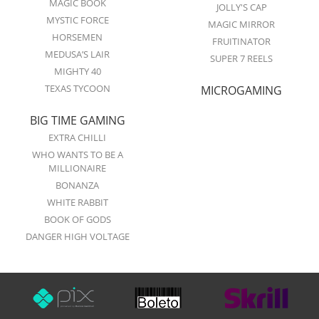
MAGIC BOOK
JOLLY'S CAP
MYSTIC FORCE
MAGIC MIRROR
HORSEMEN
FRUITINATOR
MEDUSA’S LAIR
SUPER 7 REELS
MIGHTY 40
TEXAS TYCOON
MICROGAMING
BIG TIME GAMING
EXTRA CHILLI
WHO WANTS TO BE A
MILLIONAIRE
BONANZA
WHITE RABBIT
BOOK OF GODS
DANGER HIGH VOLTAGE