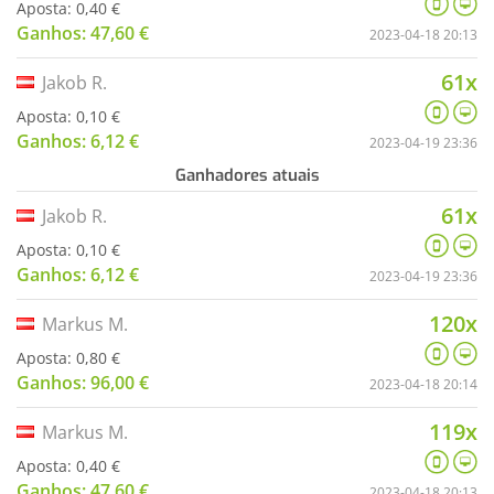
Aposta: 0,40 €
Ganhos: 47,60 €
2023-04-18 20:13
61x
Jakob R.
Aposta: 0,10 €
Ganhos: 6,12 €
2023-04-19 23:36
Ganhadores atuais
61x
Jakob R.
Aposta: 0,10 €
Ganhos: 6,12 €
2023-04-19 23:36
120x
Markus M.
Aposta: 0,80 €
Ganhos: 96,00 €
2023-04-18 20:14
119x
Markus M.
Aposta: 0,40 €
Ganhos: 47,60 €
2023-04-18 20:13