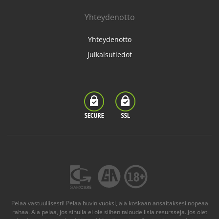
Yhteydenotto
Yhteydenotto
Julkaisutiedot
Pelaa vastuullisesti! Pelaa huvin vuoksi, älä koskaan ansaitaksesi nopeaa
rahaa. Älä pelaa, jos sinulla ei ole siihen taloudellisia resursseja. Jos olet