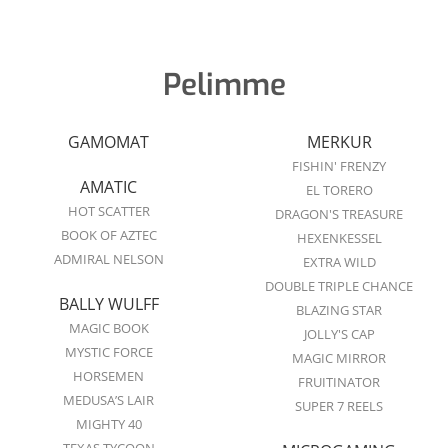
Pelimme
GAMOMAT
MERKUR
FISHIN' FRENZY
AMATIC
EL TORERO
HOT SCATTER
DRAGON'S TREASURE
BOOK OF AZTEC
HEXENKESSEL
ADMIRAL NELSON
EXTRA WILD
DOUBLE TRIPLE CHANCE
BALLY WULFF
BLAZING STAR
MAGIC BOOK
JOLLY'S CAP
MYSTIC FORCE
MAGIC MIRROR
HORSEMEN
FRUITINATOR
MEDUSA’S LAIR
SUPER 7 REELS
MIGHTY 40